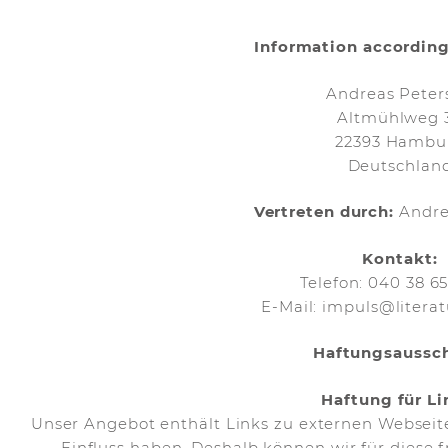
Information according
Andreas Peter
Altmühlweg 
22393 Hambu
Deutschlan
Vertreten durch:
Andre
Kontakt:
Telefon: 040 38 6
E-Mail:
impuls
@
litera
Haftungsaussc
Haftung für Li
Unser Angebot enthält Links zu externen Webseiten
Einfluss haben. Deshalb können wir für diese