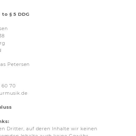
 to § 5 DDG
sen
38
rg
d
as Petersen
5 60 70
turmusik.de
hluss
nks:
 Dritter, auf deren Inhalte wir keinen
 fremden Inhalte auch keine Gewähr