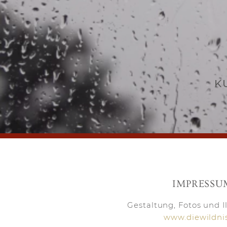
K
IMPRESSU
Gestaltung, Fotos und I
www.diewildni