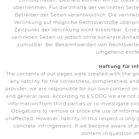
übernehmen. Für die Inhalte der verlinkten Seiten
Betreiber der Seiten verantwortlich. Die verlin
Verlinkung auf mögliche Rechtsverstöße überpr
Zeitpunkt der Verlinkung nicht erkennbar. Eine 
verlinkten Seiten ist jedoch ohne konkrete Anhal
zumutbar. Bei Bekanntwerden von Rechtsverle
umgehend entfe
Haftung für Inh
The contents of our pages were created with the g
any liability for the correctness, completeness and 
provider, we are responsible for our own content o
and general laws. According to § 5 DDG we are not 
information from third parties or to investigate circ
Obligations to remove or block the use of inform
unaffected. However, liability in this respect is onl
concrete infringement. If we become aware of an
content in question i