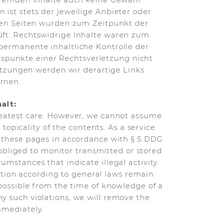
 ist stets der jeweilige Anbieter oder
kten Seiten wurden zum Zeitpunkt der
üft. Rechtswidrige Inhalte waren zum
permanente inhaltliche Kontrolle der
tspunkte einer Rechtsverletzung nicht
tzungen werden wir derartige Links
rnen.
alt:
reatest care. However, we cannot assume
topicality of the contents. As a service
n these pages in accordance with § 5 DDG
obliged to monitor transmitted or stored
umstances that indicate illegal activity.
ation according to general laws remain
y possible from the time of knowledge of a
y such violations, we will remove the
mmediately.